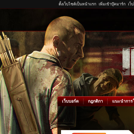
ตั้งเว็บไซต์เป็นหน้าแรก
เพิ่มเข้าบุ๊คมาร์ก
เว็
เว็บบอร์ด
กฎกติกา
แนะนำการใ