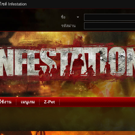
บไซต์ Infestation
ชื่อ
สมาชิก
รหัสผ่าน
ช้งาน
เมนูเกม
Z-Pet