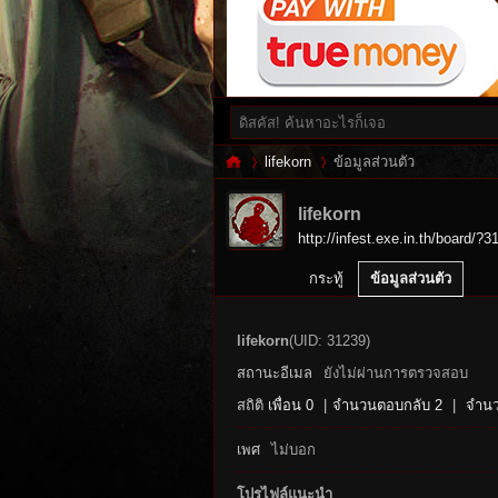
lifekorn
ข้อมูลส่วนตัว
lifekorn
http://infest.exe.in.th/board/?3
Inf
›
›
กระทู้
ข้อมูลส่วนตัว
lifekorn
(UID: 31239)
สถานะอีเมล
ยังไม่ผ่านการตรวจสอบ
สถิติ
เพื่อน 0
|
จำนวนตอบกลับ 2
|
จำนว
เพศ
ไม่บอก
es
โปรไฟล์แนะนำ