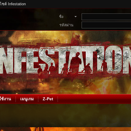
บไซต์ Infestation
ชื่อ
สมาชิก
รหัสผ่าน
ช้งาน
เมนูเกม
Z-Pet