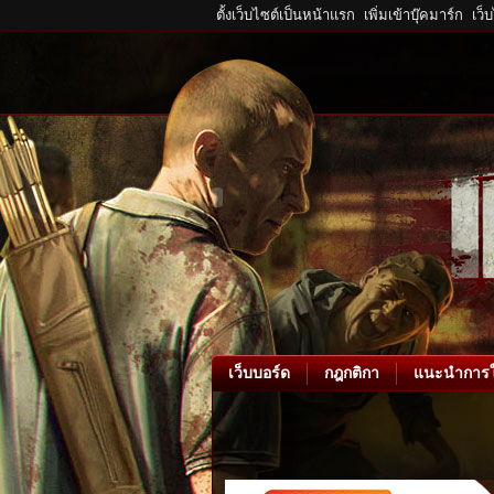
ตั้งเว็บไซต์เป็นหน้าแรก
เพิ่มเข้าบุ๊คมาร์ก
เว็
เว็บบอร์ด
กฎกติกา
แนะนำการใ