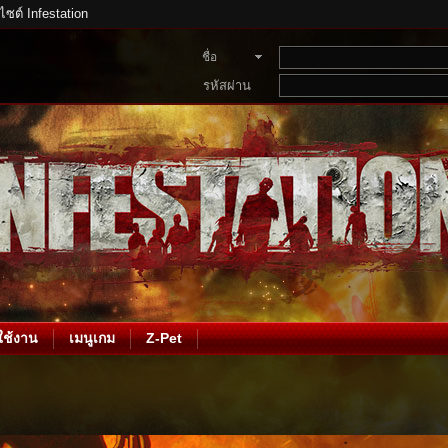
บไซต์ Infestation
ชื่อ
สมาชิก
รหัสผ่าน
ช้งาน
เมนูเกม
Z-Pet