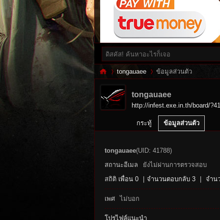
tongauaee
ข้อมูลส่วนตัว
tongauaee
http://infest.exe.in.th/board/?4
Inf
›
›
กระทู้
ข้อมูลส่วนตัว
tongauaee
(UID: 41788)
สถานะอีเมล
ยังไม่ผ่านการตรวจสอบ
สถิติ
เพื่อน 0
|
จำนวนตอบกลับ 3
|
จำนว
เพศ
ไม่บอก
es
โปรไฟล์แนะนำ