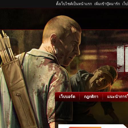
ตั้งเว็บไซต์เป็นหน้าแรก
เพิ่มเข้าบุ๊คมาร์ก
เว็
เว็บบอร์ด
กฎกติกา
แนะนำการใ