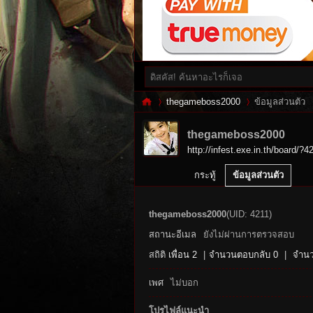
thegameboss2000
ข้อมูลส่วนตัว
thegameboss2000
http://infest.exe.in.th/board/?4
Inf
›
›
กระทู้
ข้อมูลส่วนตัว
thegameboss2000
(UID: 4211)
สถานะอีเมล
ยังไม่ผ่านการตรวจสอบ
สถิติ
เพื่อน 2
|
จำนวนตอบกลับ 0
|
จำนว
เพศ
ไม่บอก
es
โปรไฟล์แนะนำ