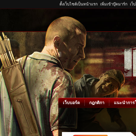
ตั้งเว็บไซต์เป็นหน้าแรก
เพิ่มเข้าบุ๊คมาร์ก
เว็
เว็บบอร์ด
กฎกติกา
แนะนำการใ