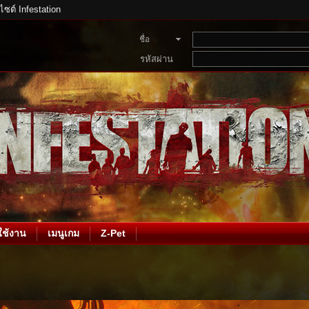
บไซต์ Infestation
ชื่อ
สมาชิก
รหัสผ่าน
ช้งาน
เมนูเกม
Z-Pet