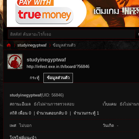
studyinegyptwaf
ข้อมูลส่วนตัว
studyinegyptwaf
http://infest.exe.in.th/board/?56846
Inf
›
›
กระทู้
ข้อมูลส่วนตัว
studyinegyptwaf
(UID: 56846)
สถานะอีเมล
ยังไม่ผ่านการตรวจสอบ
เว็บแคม
ยังไม่ผ่าน
สถิติ
เพื่อน 0
|
จำนวนตอบกลับ 0
|
จำนวนกระทู้ 1
เพศ
ไม่บอก
วันเกิด
-
es
โปรไฟล์แนะนำ