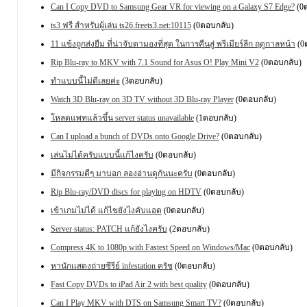
Can I Copy DVD to Samsung Gear VR for viewing on a Galaxy S7 Edge?
(0
ts3 ฟรี สำหรับผู้เล่น ts26.freets3.net:10115
(0ตอบกลับ)
11 แข้งถูกส่งยืม ที่น่าจับตามองที่สุด ในการคืนสู่ พรีเมียร์ลีก ฤดูกาลหน้า
(0
Rip Blu-ray to MKV with 7.1 Sound for Asus O! Play Mini V2
(0ตอบกลับ)
ทำแบบนี้ไม่ดีเลยค่ะ
(3ตอบกลับ)
Watch 3D Blu-ray on 3D TV without 3D Blu-ray Player
(0ตอบกลับ)
โหลดแพทแล้วขึ้น server status unavailable
(1ตอบกลับ)
Can I upload a bunch of DVDs onto Google Drive?
(0ตอบกลับ)
เล่นไม่ได้ครับเเบบนี้เเก้ไงครับ
(0ตอบกลับ)
มีกิจกรรมดีๆ มาบอก ลองอ่านดูกันนะครับ
(0ตอบกลับ)
Rip Blu-ray/DVD discs for playing on HDTV
(0ตอบกลับ)
เข้าเกมไม่ได้ แก้ไขยังไงคับแอด
(0ตอบกลับ)
Server status: PATCH แก้ยังไงครับ
(2ตอบกลับ)
Compress 4K to 1080p with Fastest Speed on Windows/Mac
(0ตอบกลับ)
หานักเเสดงถ่ายซีรีย์ infestation ครัช
(0ตอบกลับ)
Fast Copy DVDs to iPad Air 2 with best quality
(0ตอบกลับ)
Can I Play MKV with DTS on Samsung Smart TV?
(0ตอบกลับ)