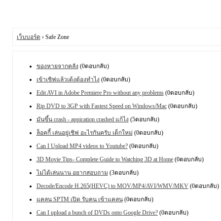
เว็บบอร์ด
› Safe Zone
ของหายจากคลัง
(0ตอบกลับ)
เข้าเซิฟแล้วเด้งต้องทำไง
(0ตอบกลับ)
Edit AVI in Adobe Premiere Pro without any problems
(0ตอบกลับ)
Rip DVD to 3GP with Fastest Speed on Windows/Mac
(0ตอบกลับ)
มันขึ้น crash - appication crashed แก้ไง
(5ตอบกลับ)
ล็อคกี้ เล่นอยู่เชิฟ อะไรกันครับ เด็กใหม่
(0ตอบกลับ)
Can I Upload MP4 videos to Youtube?
(0ตอบกลับ)
3D Movie Tips- Complete Guide to Watching 3D at Home
(0ตอบกลับ)
ไม่ได้เล่นนาน อยากสอบถาม
(3ตอบกลับ)
Decode/Encode H.265(HEVC) to MOV/MP4/AVI/WMV/MKV
(0ตอบกลับ)
แคลน SPTM เปิด รับคน เข้าแคลน
(0ตอบกลับ)
Can I upload a bunch of DVDs onto Google Drive?
(0ตอบกลับ)