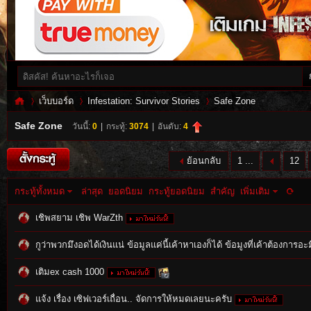
เว็บบอร์ด
Infestation: Survivor Stories
Safe Zone
Safe Zone
วันนี้:
0
|
กระทู้:
3074
|
อันดับ:
4
Inf
»
›
›
ย้อนกลับ
1 ...
12
กระทู้ทั้งหมด
ล่าสุด
ยอดนิยม
กระทู้ยอดนิยม
สำคัญ
เพิ่มเติม
เชิพสยาม เชิพ WarZth
กูว่าพวกมึงอดได้เงินแน่ ข้อมูลแค่นี้เค้าหาเองก็ได้ ข้อมูงที่เค้าต้องการอะ
เติมex cash 1000
es
แจ้ง เรื่อง เซิฟเวอร์เถื่อน.. จัดการให้หมดเลยนะครับ