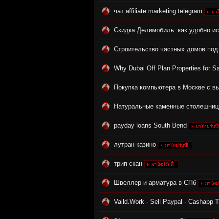
чат affiliate marketing telegram
Скидка Делимобиль: как удобно и
Строительство частных домов под
n:
Why Dubai Off Plan Properties for Sa
Покупка компьютера в Москве с в
Натуральные каменные столешни
payday loans South Bend
лутран казино
Su
трип скан
Швеллер и арматура в СПб
Vaild.Work - Sell Paypal - Cashap