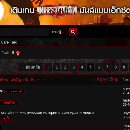
กระทู้
ค้นหา
t Café Talk
อันดับ:
5
ย้อนกลับ
1
2
3
4
5
6
7
8
9
หน้าต่างใหม่
ดนิยม
สำคัญ
เพิ่มเติม
โดย
suc
ть
25-4
fas
25-4
 онлайн — мистическая история о вампирах и людях
uny
8-3-
imu