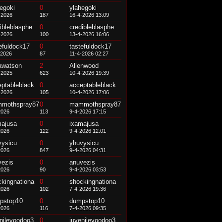
egoki
0
ylahegoki
-2026
187
16-4-2026 13:09
ibleblasphe
0
credibleblasphe
-2026
100
13-4-2026 16:06
efuldock17
0
tastefuldock17
-2026
87
11-4-2026 02:27
tawatson
2
Allenwood
-2025
623
10-4-2026 19:39
eptableblack
0
acceptableblack
-2026
105
10-4-2026 17:06
mothspray87
0
mammothspray87
2026
113
9-4-2026 17:15
majusa
0
ixamajusa
2026
122
9-4-2026 12:01
vysicu
0
yhuvysicu
2026
847
9-4-2026 04:31
vezis
0
anuvezis
2026
90
9-4-2026 03:53
ckingnationa
0
shockingnationa
2026
102
7-4-2026 19:36
pstop10
0
dumpstop10
2026
116
7-4-2026 09:35
nilevoodoo3
0
juvenilevoodoo3