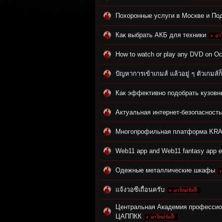
Похоронные услуги в Москве и По
Как выбрать АКБ для техники
How to watch or play any DVD on Oc
ปัญหาการเข้าเกมส์ แล้วอยู่ ๆ ตัวเกมส์ก
tat
Как эффективно подобрать кузов
Актуальная интернет-безопасность
Многопрофильная платформа KR
Web11 app and Web11 fantasy app eva
Одежные металлические шкафы
io
แจ้งวอซีเถื่อนครับ
Центральная Академия профессио
ЦАППКК