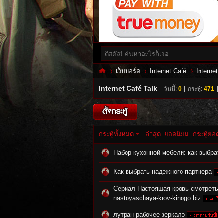
เว็บบอร์ด
Internet Café
Interne
Internet Café Talk
วันนี้:
0
|
กระทู้:
471
|
Inf
»
›
›
กระทู้ทั้งหมด
ล่าสุด
ยอดนิยม
กระทู้ยอ
Набор кухонной мебели: как выбра
Как выбрать надежного партнера
Сериал Настоящая кровь смотреть
nastoyaschaya-krov-kinogo.biz
es
лутран рабочее зеркало