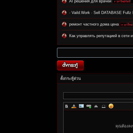
AI решения для врачей
· Vaild.Work · Sell DATABASE F
ремонт частного дома цена
rvi
Как управлять репутацией в сети 
ตั้งกระทู้ด่วน
vo
คุณต้องลง