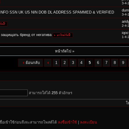
3-4-
dum
ullz INFO SSN UK US NIN DOB DL ADDRESS SPAMMED & VERIFIED
3-4-
arid
2-4-
iqo
и защищать бренд от негатива
1-4-
หน้าถัดไป »
ย้อนกลับ
1
2
3
4
5
6
7
8
9
สามารถใส่ได้
255
ตัวอักษร
โ
ชื่อเข้าใช้ก่อนจึงจะสามารถโพสต์ได้
ลงชื่อเข้าใช้
|
ลงทะเบียน