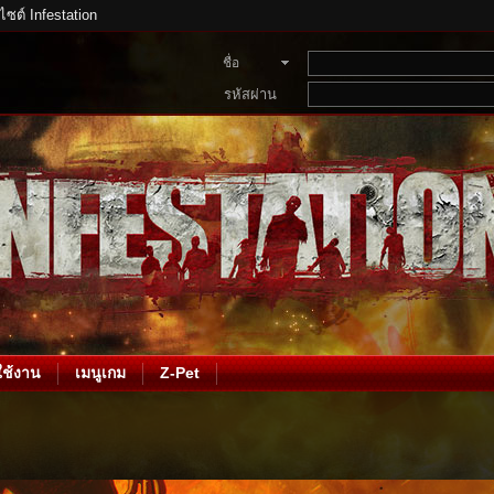
บไซต์ Infestation
ชื่อ
สมาชิก
รหัสผ่าน
ช้งาน
เมนูเกม
Z-Pet