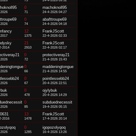
-2026
73
24-4-2026 09:52
hoknoll95
0
machoknoll95
-2026
71
24-4-2026 04:27
ttroupe69
0
abafttroupe69
-2026
74
24-4-2026 04:18
anfancy
12
FrankJScott
-2017
1375
22-4-2026 02:33
odysky
21
FrankJScott
2-2014
2910
22-4-2026 02:17
ectiveray21
0
protectiveray21
-2026
72
21-4-2026 15:43
deningtongue
0
maddeningtongue
-2026
66
21-4-2026 14:55
tlessebb24
0
pointlessebb24
-2026
67
20-4-2026 22:51
ybuk
0
ojylybuk
-2026
478
20-4-2026 14:29
duednecessit
0
subduednecessit
-2026
85
19-4-2026 05:15
0631
13
FrankJScott
2-2016
1478
17-4-2026 20:14
pozolyqoq
0
igopozolyqoq
-2026
1285
16-4-2026 13:26