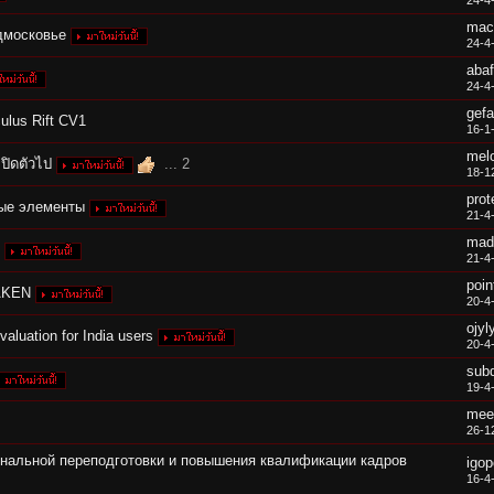
24-4
mac
дмосковье
24-4
abaf
24-4
gef
ulus Rift CV1
16-1
mel
็ปิดตัวไป
...
2
18-1
prot
ные элементы
21-4
mad
21-4
poin
AKEN
20-4
ojyl
luation for India users
20-4
sub
19-4
mee
26-1
нальной переподготовки и повышения квалификации кадров
igo
16-4