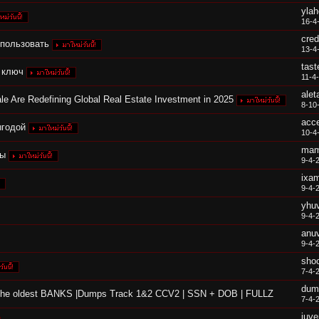
ylah
16-4
cred
спользовать
13-4
tast
 ключ
11-4
ale
le Are Redefining Global Real Estate Investment in 2025
8-10
acc
ыгодой
10-4
mam
цы
9-4-
ixa
9-4-
yhu
9-4-
anu
9-4-
sho
7-4-
dum
p The oldest BANKS |Dumps Track 1&2 CCV2 | SSN + DOB | FULLZ
7-4-
juve