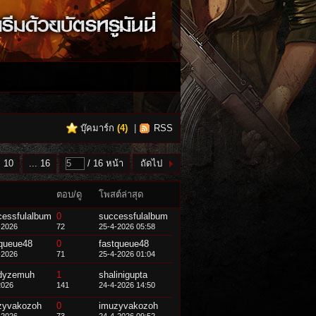
บุ๊คมาร์ก
(
4
)
|
RSS
10
... 16
/ 16 หน้า
ถัดไป
ตอบ/ดู
โพสต์ล่าสุด
cessfulalbum
0
successfulalbum
-2026
72
25-4-2026 05:58
tqueue48
0
fastqueue48
-2026
71
25-4-2026 01:04
dyzemuh
1
shalinigupta
2026
141
24-4-2026 14:50
zyvakozoh
0
imuzyvakozoh