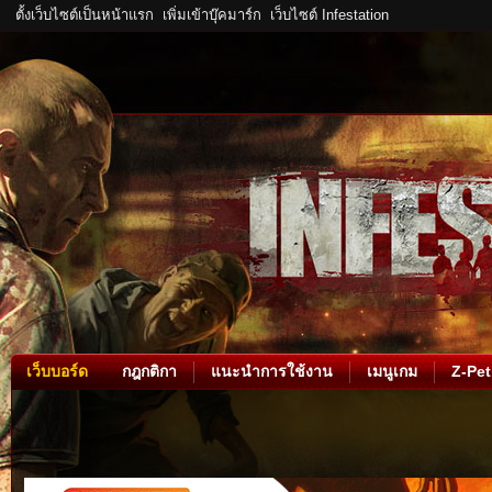
ตั้งเว็บไซต์เป็นหน้าแรก
เพิ่มเข้าบุ๊คมาร์ก
เว็บไซต์ Infestation
เว็บบอร์ด
กฎกติกา
แนะนำการใช้งาน
เมนูเกม
Z-Pet