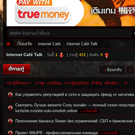
เว็บบอร์ด
Internet Café
Internet Café Talk
Internet Café Talk
วันนี้:
1
|
กระทู้:
472
|
อันดับ:
5
Inf
»
›
›
ย้อนกลับ
กระทู้ทั้งหมด
ล่าสุด
ยอดนิยม
กระทู้ยอดนิยม
สำคัญ
เพิ่มเติม
Как управлять репутацией в сети и защищать бренд от негатива
Смотреть Лучше звоните Солу онлайн — полный сезон популярн
luchshe-zvonite-solu-smotret.online
Пополнение баланса Steam без ограничений: СБП и банковские 
es
Проект WikiPR - профессиональная команда