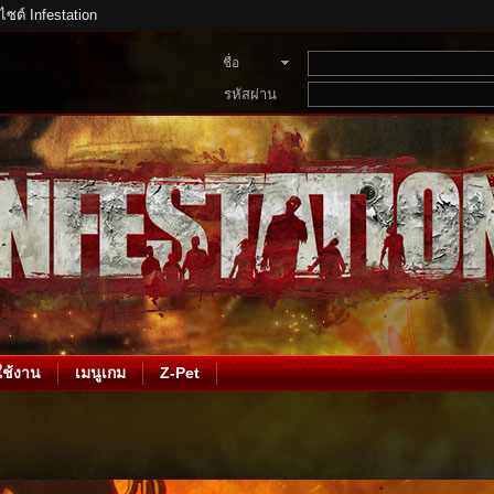
บไซต์ Infestation
ชื่อ
สมาชิก
รหัสผ่าน
ช้งาน
เมนูเกม
Z-Pet