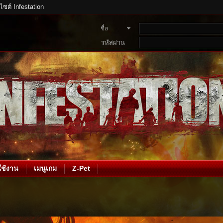
บไซต์ Infestation
ชื่อ
สมาชิก
รหัสผ่าน
ช้งาน
เมนูเกม
Z-Pet