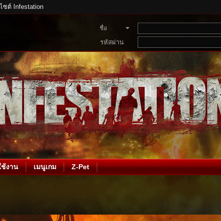
บไซต์ Infestation
ชื่อ
สมาชิก
รหัสผ่าน
ช้งาน
เมนูเกม
Z-Pet