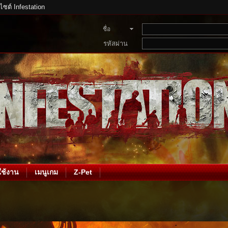
บไซต์ Infestation
ชื่อ
สมาชิก
รหัสผ่าน
ช้งาน
เมนูเกม
Z-Pet