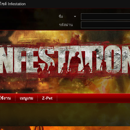
บไซต์ Infestation
ชื่อ
สมาชิก
รหัสผ่าน
ช้งาน
เมนูเกม
Z-Pet