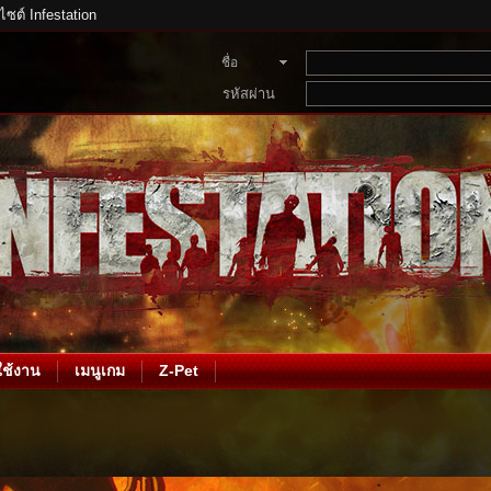
บไซต์ Infestation
ชื่อ
สมาชิก
รหัสผ่าน
ช้งาน
เมนูเกม
Z-Pet