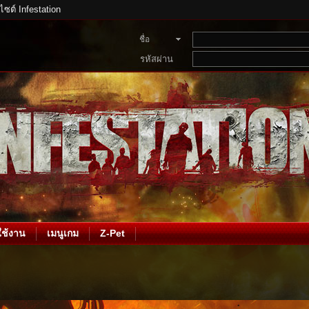
บไซต์ Infestation
ชื่อ
สมาชิก
รหัสผ่าน
ช้งาน
เมนูเกม
Z-Pet