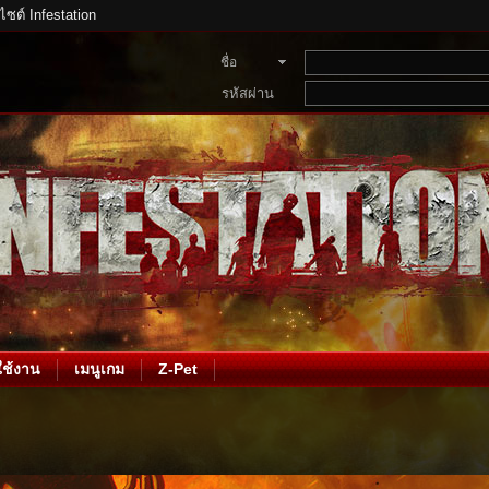
บไซต์ Infestation
ชื่อ
สมาชิก
รหัสผ่าน
ช้งาน
เมนูเกม
Z-Pet