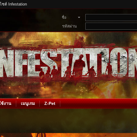
บไซต์ Infestation
ชื่อ
สมาชิก
รหัสผ่าน
ช้งาน
เมนูเกม
Z-Pet