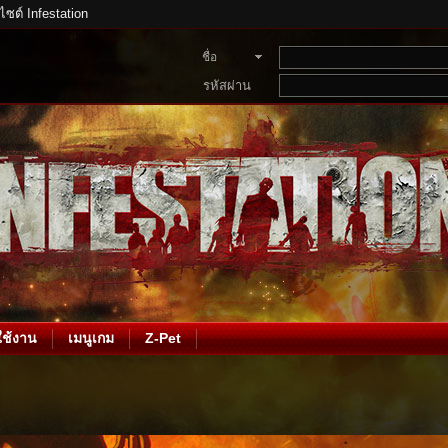
บไซต์ Infestation
ชื่อ
สมาชิก
รหัสผ่าน
ช้งาน
เมนูเกม
Z-Pet