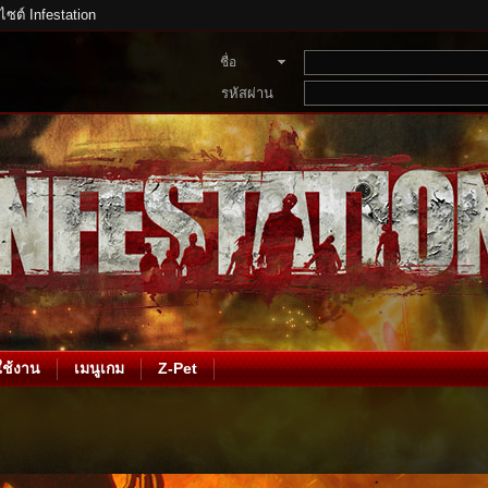
บไซต์ Infestation
ชื่อ
สมาชิก
รหัสผ่าน
ช้งาน
เมนูเกม
Z-Pet