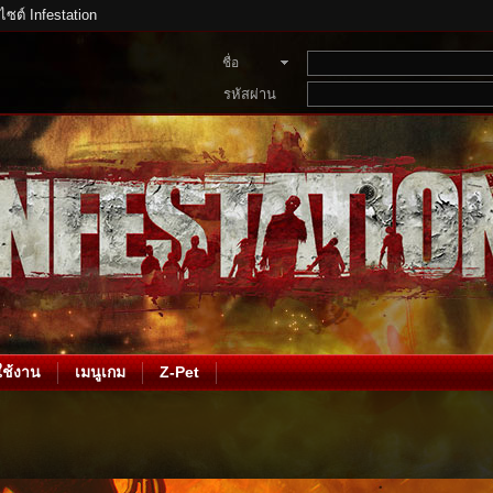
บไซต์ Infestation
ชื่อ
สมาชิก
รหัสผ่าน
ช้งาน
เมนูเกม
Z-Pet