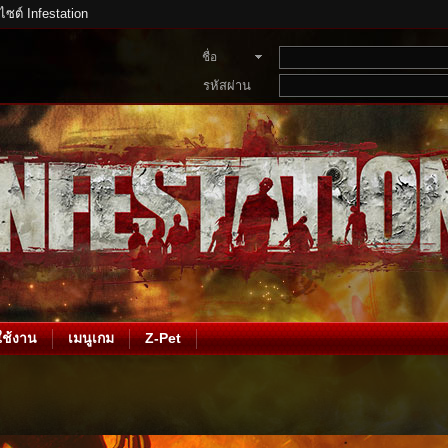
บไซต์ Infestation
ชื่อ
สมาชิก
รหัสผ่าน
ช้งาน
เมนูเกม
Z-Pet