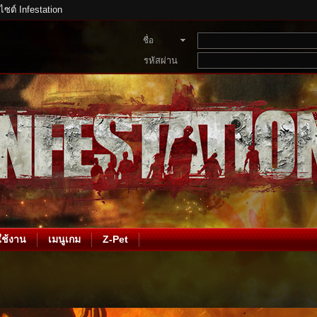
บไซต์ Infestation
ชื่อ
สมาชิก
รหัสผ่าน
ช้งาน
เมนูเกม
Z-Pet