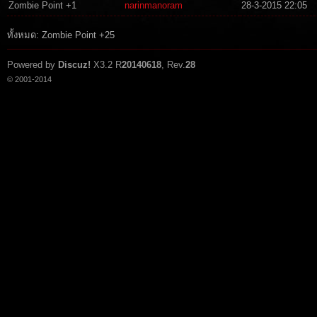
Zombie Point +1
narinmanoram
28-3-2015 22:05
Zombie Point +1
sieaza123003
13-12-2014 10:53
ทั้งหมด: Zombie Point +25
Zombie Point +1
zanclain
12-12-2014 15:37
Powered by
Discuz!
X3.2
R
20140618
, Rev.
28
Zombie Point +1
godnarok
11-12-2014 12:00
© 2001-2014
Zombie Point +1
mahatep14
11-12-2014 07:26
Zombie Point +1
ForFrong
8-12-2014 19:17
tat
Zombie Point +1
icezyzha1993
30-11-2014 05:45
Zombie Point +1
jack
28-11-2014 19:50
Zombie Point +1
bomza1569
23-11-2014 10:31
Zombie Point +1
viphot159
19-11-2014 07:38
Zombie Point +1
gamersza123
18-11-2014 00:47
Zombie Point +1
soda
15-11-2014 05:24
Zombie Point +1
nutzezo
14-11-2014 19:38
io
Zombie Point +1
wichitmioza
14-11-2014 11:13
Zombie Point +1
maitree2215
14-11-2014 00:32