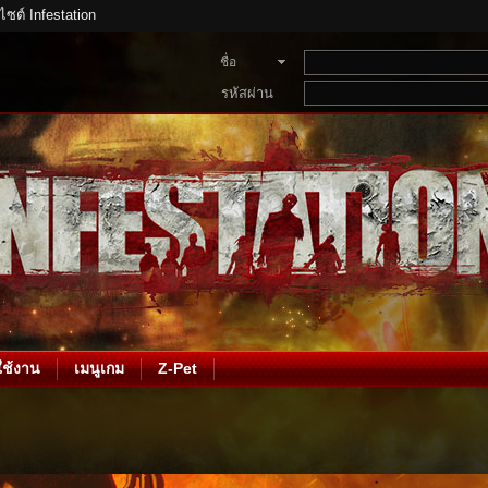
บไซต์ Infestation
ชื่อ
สมาชิก
รหัสผ่าน
ช้งาน
เมนูเกม
Z-Pet