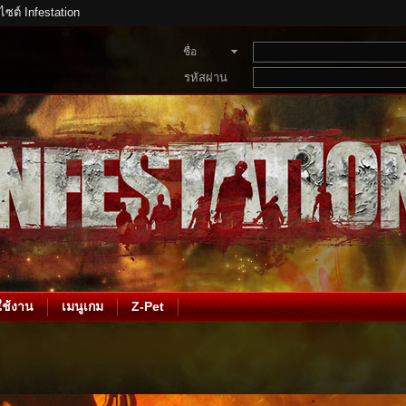
บไซต์ Infestation
ชื่อ
สมาชิก
รหัสผ่าน
ช้งาน
เมนูเกม
Z-Pet