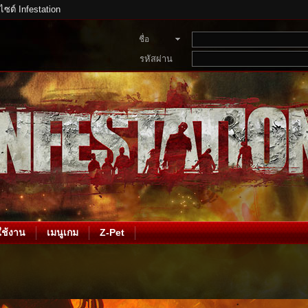
บไซต์ Infestation
ชื่อ
สมาชิก
รหัสผ่าน
ช้งาน
เมนูเกม
Z-Pet