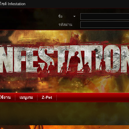
บไซต์ Infestation
ชื่อ
สมาชิก
รหัสผ่าน
ช้งาน
เมนูเกม
Z-Pet