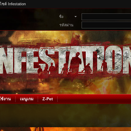
บไซต์ Infestation
ชื่อ
สมาชิก
รหัสผ่าน
ช้งาน
เมนูเกม
Z-Pet