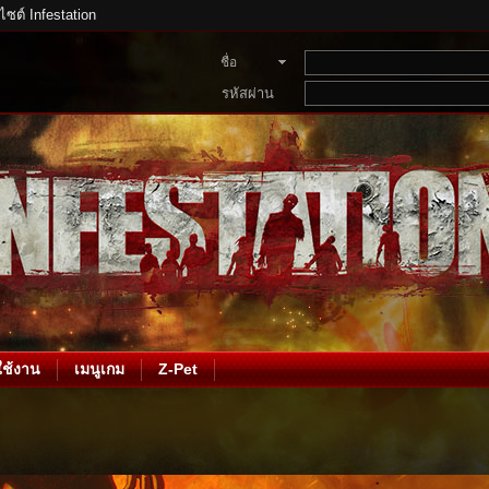
บไซต์ Infestation
ชื่อ
สมาชิก
รหัสผ่าน
ช้งาน
เมนูเกม
Z-Pet