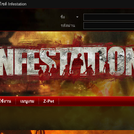
บไซต์ Infestation
ชื่อ
สมาชิก
รหัสผ่าน
ช้งาน
เมนูเกม
Z-Pet