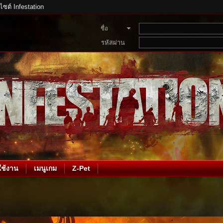
บไซต์ Infestation
ชื่อ
สมาชิก
รหัสผ่าน
ช้งาน
เมนูเกม
Z-Pet