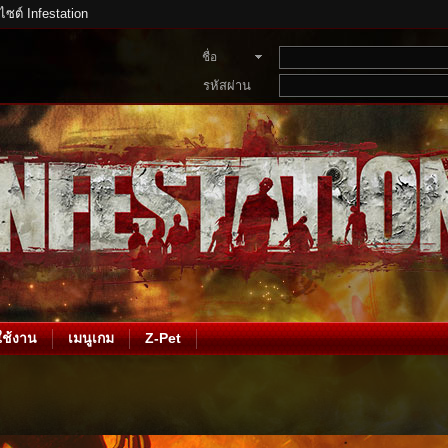
บไซต์ Infestation
ชื่อ
สมาชิก
รหัสผ่าน
ช้งาน
เมนูเกม
Z-Pet