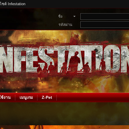
บไซต์ Infestation
ชื่อ
สมาชิก
รหัสผ่าน
ช้งาน
เมนูเกม
Z-Pet