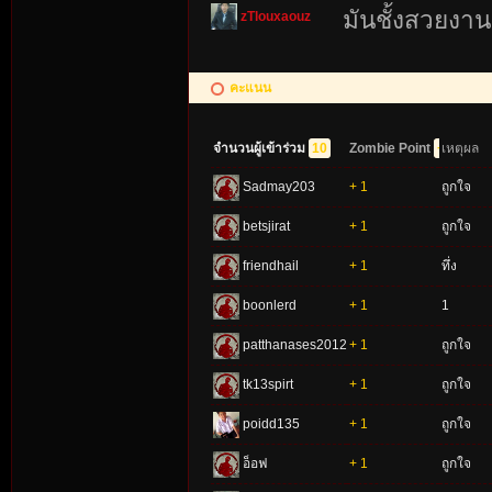
มันชั้งสวยงา
zTlouxaouz
คะแนน
จำนวนผู้เข้าร่วม
10
Zombie Point
+10
เหตุผล
Sadmay203
+ 1
ถูกใจ
betsjirat
+ 1
ถูกใจ
friendhail
+ 1
ทึ่ง
boonlerd
+ 1
1
patthanases2012
+ 1
ถูกใจ
tk13spirt
+ 1
ถูกใจ
poidd135
+ 1
ถูกใจ
อ็อฟ
+ 1
ถูกใจ