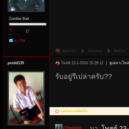
Zombie Bait
17
Zombie
ส่ง PM
Point
ตอบกลับ
สนับสนุน
คัดค้าน
poidd135
โพสต์ 23-1-2016 15:29:12
|
ดูเฉพาะโพสต
รับอยู่รึเปล่าครับ??
แสดงความคิดเห็น
มา
โพสต์ 23
zTlouxaouz