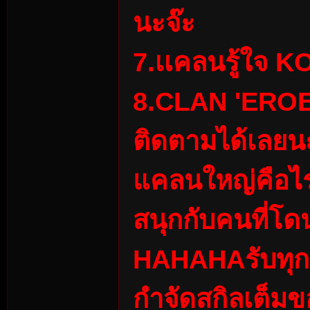
นะจ๊ะ
7.เเคลนรู้ใจ 
8.CLAN 'EROES
n:
ติดตามได้เลยน
แคลนใหญ่คือไรกล
สนุกกับคนที่โด
Su
HAHAHA
รับทุ
กำจัดสกิลเต็มขอใ