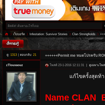
เว็บบอร์ด
Infestation: Survivor Stories
Clan Strongholds
++
Inf
»
›
›
›
ดู:
1313
|
ตอบกลับ:
21
++++++Permit me หมดโปรครับ R
zTlouxaouz
โพสต์ 23-1-2016 12:11:31
|
ดูเฉพาะโพสต
แก้ไขครั้งสุดท
Name CLAN 
es