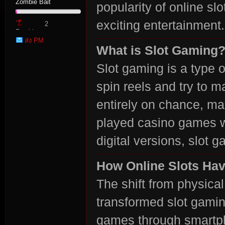
Zombie Bait
popularity of online s
exciting entertainment.
2
Zombie
ส่ง PM
Point
What is Slot Gaming
Slot gaming is a type 
spin reels and try to m
tat
entirely on chance, ma
played casino games w
digital versions, slot
How Online Slots Ha
The shift from physica
io
transformed slot gami
games through smartpho