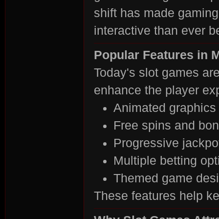
shift has made gaming
interactive than ever b
Popular Features in
n:
Today's slot games are
enhance the player ex
Animated graphics 
Free spins and bo
Progressive jackpo
Multiple betting op
Su
Themed game design
These features help k