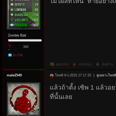
ไม่โผล่ที่ไหน หายอย่างเ
rvi
Zombie Bait
340
Zombie
ส่ง PM
Point
ตอบกลับ
สนับสนุน
คัดค้าน
vo
male2549
โพสต์ 9-1-2015 17:17:25
|
ดูเฉพาะโพสต์
แล้วถ้าตั้ง เซิพ 1 แล้วอ
ที่นั้นเลย