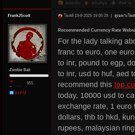
ตอบกลับ
สนับสนุน
คัดค้าน
FrankJScott
โพสต์ 19-8-2025 19:05:28
|
ดูเฉพาะโพสต
Recommended Currency Rate Websi
For the lady talking ab
franc to euro, one euro
to inr, pound to egp, do
Zombie Bait
to inr, usd to huf, aed t
recommend this
top cu
955
Zombie
ส่ง PM
today, 10000 usd to ca
Point
exchange rate, 1 euro 
dollars, thb to hkd, ku
rupees, malaysian ringgi