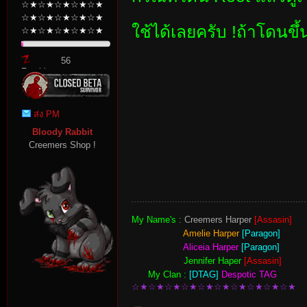
☆★☆★☆★☆★☆★
☆★☆★☆★☆★☆★
ใช้ได้เลยครับ !
ถ้าโดนขึ้
☆★☆★☆★☆★☆★
56
Zombie
Point
ส่ง PM
Bloody Rabbit
Creemers Shop !
My Name's :
Creemers Harper
[Assasin]
Amelie Harper
[Paragon]
Aliceia Harper
[Paragon]
Jennifer Haper
[Assasin]
My Clan :
[DTAG]
Despotic TAG
☆★☆★☆★☆★☆★☆★☆★☆★☆★☆★