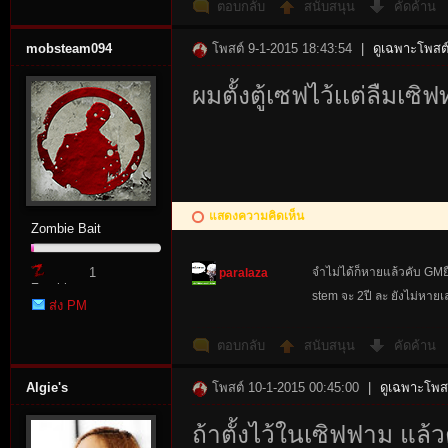
ตอบกลับ
สนับสนุน
คัดค้าน
mobsteam094
โพสต์ 9-1-2015 18:43:54
|
ดูเฉพาะโพสต์
ผมตั้งตู้เซฟไว้เเต่ลืมเซิฟ
แสดงความคิดเห็น
Zombie Bait
1
จำไม่ได้ก็หายแล้วคับ GMย
paralaza
Zombie
stem จะ 2ปี ละ ยังไม่หายเ
ส่ง PM
Point
ตอบกลับ
สนับสนุน
คัดค้าน
Algie's
โพสต์ 10-1-2015 00:45:00
|
ดูเฉพาะโพสต
ถ้าตั้งไว้ในเซิฟฟาม แล้