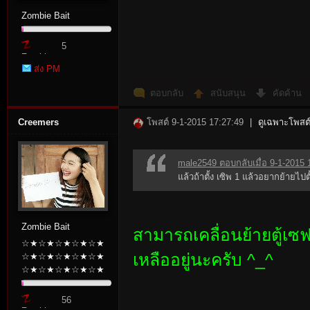
Zombie Bait
r
5
Zombie
ส่ง PM
Point
ตอบกลับ
สนับสนุน
คัดค้าน
Creemers
โพสต์ 9-1-2015 17:27:49
|
ดูเฉพาะโพสต์
male2549 ตอบกลับเมื่อ 9-1-2015 
St
แล้วถ้าตั้ง เซิพ 1 แล้วอยากย้ายไปตั
Zombie Bait
สามารถเคลื่อนย้ายตู้เซ
☆★☆★☆★☆★☆★
เหลืออยู่นะครับ ^_^
☆★☆★☆★☆★☆★
☆★☆★☆★☆★☆★
56
ori