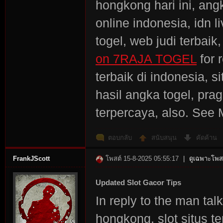
hongkong hari ini, angka
online indonesia, idn 
togel, web judi terbaik
on 7RAJA TOGEL
for r
terbaik di indonesia, s
hasil angka togel, pra
terpercaya, also. See
ตอบกลับ
สนับสนุน
คัดค้าน
FrankJScott
โพสต์ 15-8-2025 05:55:17
|
ดูเฉพาะโพสต
Updated Slot Gacor Tips
In reply to the man ta
hongkong, slot situs ter