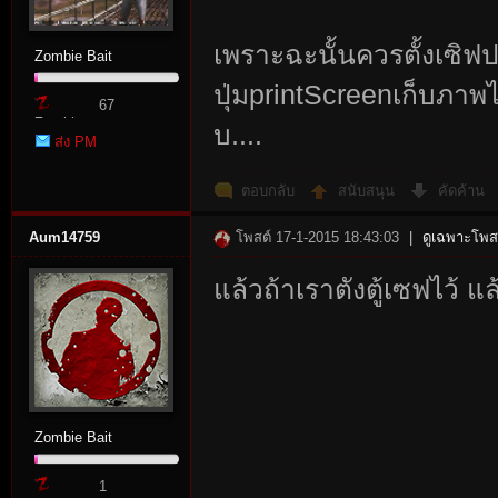
เพราะฉะนั้นควรตั้งเซิฟป
Zombie Bait
ปุ่มprintScreenเก็บภาพไว
67
Zombie
บ....
ส่ง PM
Point
ตอบกลับ
สนับสนุน
คัดค้าน
Aum14759
โพสต์ 17-1-2015 18:43:03
|
ดูเฉพาะโพสต
แล้วถ้าเราตังตู้เซฟไว้ แ
Zombie Bait
1