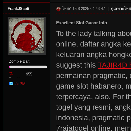
FrankJScott
โพสต์ 15-8-2025 04:43:47
|
ดูเฉพาะโพสต
Excellent Slot Gacor Info
To the lady talking abo
online, daftar angka ke
keluaran angka hongkong
Zombie Bait
suggest this
TAJIR4D h
permainan pragmatic, c
955
Zombie
ส่ง PM
game slot habanero, ma
Point
terpercaya, also. For th
togel yang resmi, angk
indonesia, pragmatic p
7rajatogel online, m