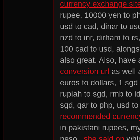
currency exchange sit
rupee, 10000 yen to php
usd to cad, dinar to usd
nzd to inr, dirham to r
100 cad to usd, alongsi
also great. Also, have 
conversion url
as well a
euros to dollars, 1 sgd 
rupiah to sgd, rmb to i
sgd, qar to php, usd to
recommended currency
in pakistani rupees, my
peso,
she said on
whic