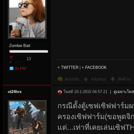
Zombie Bait
13
Zombie
+ TWITTER
|
+ FACEBOOK
ส่ง PM
Point
ตอบกลับ
สนับสนุน
คัดค้าน
ot24hrs
โพสต์ 10-1-2015 04:57:21
|
ดูเฉพาะโพสต
กรณีตั้งตู้เซฟเซิฟฟาร์
ครองเซิฟฟาร์ม(ขอพูดจิก
แต่...เท่าที่เคยเล่นเซิฟT