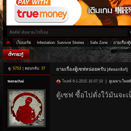
เว็บบอร์ด
Infestation: Survivor Stories
Safe Zone
ถามเรื่องต
Inf
»
›
›
›
ดู:
5753
|
ตอบกลับ:
37
ถามเรื่องตู้เซฟหน่อยครับ
[คัดลอกลิงก์]
teerachai
โพสต์ 8-1-2015 16:07:10
|
ดูเฉพาะโพสต์
ตู้เซฟ ซื้อไปตั่งใว้มันจะเ
es