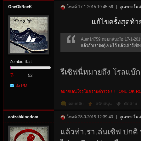
OneOkRocK
โพสต์ 17-1-2015 19:45:56
|
ดูเฉพาะโพสต
แก้ไขครั้งสุดท
Aum14759 ตอบกลับเมื่อ 17-1-201
แล้วถ้าเราตังตู้เซฟไว้ แล้วเค้ารีเซ
Zombie Bait
รีเซิฟนี่หมายถึง โรลแบ๊ก
52
Zombie
ส่ง PM
Point
อยากเล่นโจรในคราบตำรวจ !!! ONE OK R
ตอบกลับ
สนับสนุน
คัดค้าน
aofzabkingdom
โพสต์ 28-9-2015 12:39:40
|
ดูเฉพาะโพสต
แล้วท่าเราเล่นเซิฟ ปกติ ที