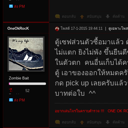
Zombie
ส่ง PM
Point
ตอบกลับ
สนับสนุน
คัดค้าน
OneOkRocK
โพสต์ 17-1-2015 19:44:11
|
ดูเฉพาะโพสต
ตู้เซฟส่วนตัวซื้อมาแล้ว ต
ไม่แตก ยิงไม่พัง ขึ้นยืนตี
ในตัวตก คนอื่นเก็บได้ครับ
ตู้ เอาของออกให้หมดครั
Zombie Bait
กด pick up เลยครับแล้
52
บาทต่อใบ ^^
Zombie
ส่ง PM
Point
อยากเล่นโจรในคราบตำรวจ !!! ONE OK R
ตอบกลับ
สนับสนุน
คัดค้าน