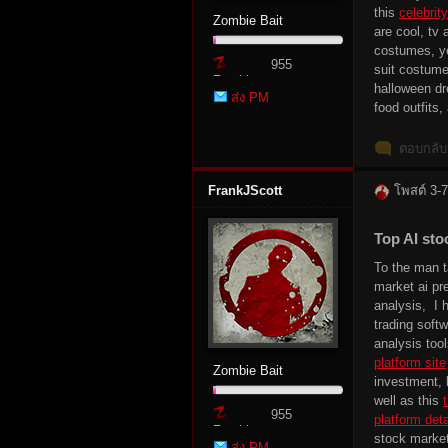
this
celebri
Zombie Bait
are cool, tv
costumes, ye
955
suit costume
Zombie
halloween dr
ส่ง PM
Point
food outfits
ตอบกลับ
FrankJScott
โพสต์ 3-
Top AI sto
To the man t
market ai pr
analysis, I 
trading soft
analysis too
platform site
Zombie Bait
investment, 
well as this
955
platform deta
Zombie
stock market
ส่ง PM