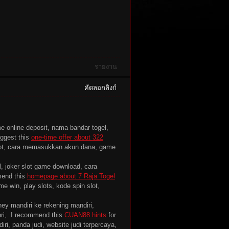
รายงาน
คัดลอกลิงก์
e online deposit, nama bandar togel,
uggest this
one-time offer about 322
b slot, cara memasukkan akun dana, game
l, joker slot game download, cara
mend this
homepage about 7 Raja Togel
me win, play slots, kode spin slot,
oney mandiri ke rekening mandiri,
 bri, I recommend this
CUAN88 hints
for
iri, panda judi, website judi terpercaya,