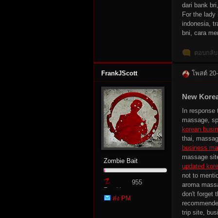
dari bank bri
For the lady 
indonesia, t
bni, cara men
ตอบกลับ
n:
FrankJScott
โพสต์ 20
New Korea
In response 
massage, spa
korean busi
thai, massa
business ma
massage site
Zombie Bait
Su
updated kor
not to menti
955
aroma massa
Zombie
don't forget 
ส่ง PM
Point
recommended
trip site, b