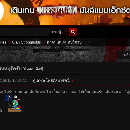
กระทู้
ค้นหา
ries
Clan Strongholds
หาคนเล่นจันทบุรีครับ
กลั
›
›
นทบุรีครับ
[คัดลอกลิงก์]
-1-2015 18:34:11
|
ดูเฉพาะโพสต์สมาชิกนี้
บุรีครับ ร่วมกลุมเล่นกันหาสไน เก็บสกิล ล่าบอส ไปเป็นกลุ่มครับ เล่นช่วงเวลา2ทุ่ม
รับ