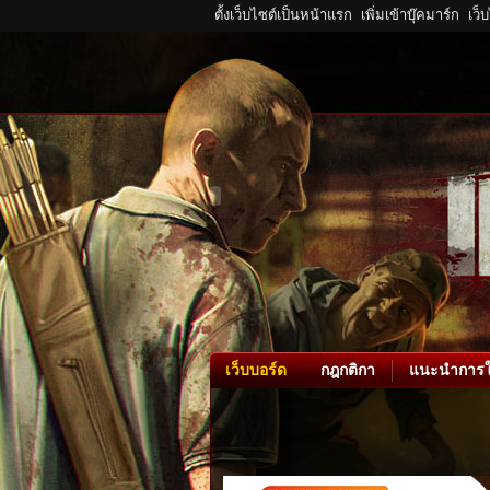
ตั้งเว็บไซต์เป็นหน้าแรก
เพิ่มเข้าบุ๊คมาร์ก
เว็
เว็บบอร์ด
กฎกติกา
แนะนำการใ