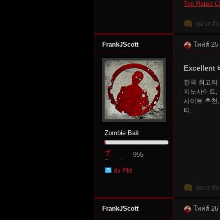
Top Rated C
ตอบกลับ
rvi
FrankJScott
โพสต์ 25
Excelle
한국 최고의
지노사이트,
사이트 추천
티.
Zombie Bait
vo
955
Zombie
ส่ง PM
Point
ตอบกลับ
FrankJScott
โพสต์ 26