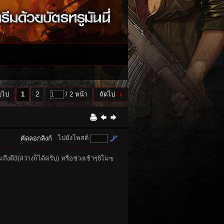
บไป
1
2
/ 2 หน้า
ถัดไป
ไปยังโพสต์
คัดลอกลิงก์
ถึงตี3(สว่างก็ได้ครับ) หรือช่วงเช้าๆ8โมฃ