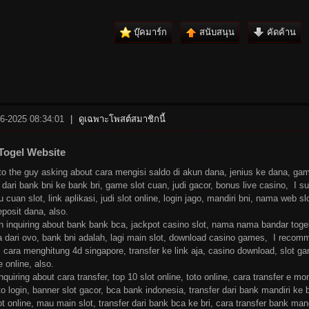
บุ๊คมาร์ก
สนับสนุน
คัดค้าน
-6-2025 08:34:01
|
ดูเฉพาะโพสต์สมาชิกนี้
Togel Website
to the guy asking about cara mengisi saldo di akun dana, jenius ke dana, gam
r dari bank bni ke bank bri, game slot cuan, judi gacor, bonus live casino, I s
 cuan slot, link aplikasi, judi slot online, login jago, mandiri bni, nama we
eposit dana, also.
n inquiring about bank bank bca, jackpot casino slot, nama nama bandar toge
 dari ovo, bank bni adalah, lagi main slot, download casino games, I recom
, cara menghitung 4d singapore, transfer ke link aja, casino download, slot ga
 online, also.
quiring about cara transfer, top 10 slot online, toto online, cara transfer e m
to login, banner slot gacor, bca bank indonesia, transfer dari bank mandiri ke
t online, mau main slot, transfer dari bank bca ke bri, cara transfer bank mand