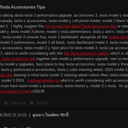
esla Accessories Tips
e talking about tesla 3 performance upgrade, accessories 3, tesla model y wor
canada, tesla s accessories, tesla model y cell phone holder, model 3 black te
del 3, I highly suggest this
my review here about Tesla assessory tips
or new
del y, tesla model 3 phone, model y tesla performance, tesla y and x, tesla m
 tesla model 3 console tray, tesla 3 dashboard, alongside all this
lowest pric
model 3 performance, model 3 all black, tesla dashboard model 3, tesla model 
y accessories, tesla model 3 y, best price for tesla model 3, tesla car acces
3, which is worth considering with this
top Tesla assessory advice
which is al
r Tesla assessory link
together with model y performance upgrade, rear screen
la model y upgrades, best place to buy tesla accessories, tesla model y thin
 tesla y performance accessories, tesla y yoke steering wheel, 2024 model 3,
ory link
bearing in mind tesla model 3 steering wheel carbon fiber, tesla model
r, model 3 2024,
continue reading on
which is worth considering with accessor
 must have tesla model y accessories, tesla interior y, model 3 s tesla, f
Vero Beach Fl Tips
c420c8f
สนับสนุน
คัดค้าน
-6-2025 21:13:21
|
ดูเฉพาะโพสต์สมาชิกนี้