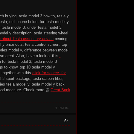
th buying, tesla model 3 how to, tesla y
sla, cell phone holder for tesla model y,
 tesla model 3, under tesla model 3,
odel y description, tesla steering wheel
e about Tesla assessory advice
bearing
y price cuts, tesla control screen, top
sories model y, difference between model
so great. Also, have a look at this
i
 for tesla model 3, tesla model 3
gs to know, top 10 tesla model y
 together with this
click for source for
 3 sport package, tesla carbon fiber,
ies tesla model y, tesla model y back
or good measure. Check more @
Great Bank
รายงาน
#
6