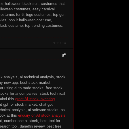
5, halloween black suit, costumes that
halloween costumes, easy carnival
costumes for 6, togo costumes, top gun
ies, pop it halloween costume,
black costume, top trending costumes,
รายงาน
#
8
k analysis, ai technical analysis, stock
 buy now app, best stock market
or using ai to trade stocks, free stock
stocks for ai companies, stock technical
 mind this
great AI stock investing
at gpt for stock market, chat gpt
chnical analysis, ai software stocks, as
ook at this
enquiry on AI stock analysis
i, number one ai stock, best tool for
earch tool, danelfin review, best free