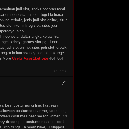
, permainan judi slot, angka bocoran togel
ar di indonesia, ini slot, togel keluaran
online terbaik, jenis judi slot online, situs
us slot live, link pg slot, situs judi
erpercaya, also.
di indonesia, daftar angka keluar hk,
i togel sidney, games slot pg, I can
tus judi slot online, situs judi slot terbaik
 angka keluar sydney hari ini, link togel
See More
Useful Asian2bet Site
484_8d4
รายงาน
#
7
en, best costumes online, fast easy
halloween costumes near me, us outfits,
loween costumes near me for women, rip
y dress up, it costume realistic, best
with things i already have, I suggest