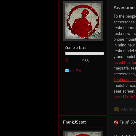
Awesome T
r
To the peopl
accessories 
tesla tire mo
tesla new mo
phone mount,
in mind new 
Zombie Bait
tesla model 
y and model 
955
loved this fo
Zombie
magsafe, tes
ส่ง PM
Point
St
accessories,
Tesla assess
model 3 rea
seat screen,
Near Me In 
ตอบกลับ
FrankJScott
โพสต์ 30
ori