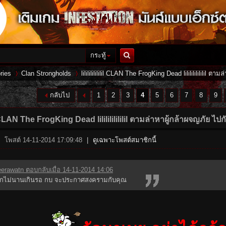
กระทู้
ค้นหา
ries
Clan Strongholds
lililililililil CLAN The FrogKing Dead lililililililil ตามล่
กลับไป
1
2
3
4
5
6
7
8
9
›
›
ilil CLAN The FrogKing Dead lililililililil ตามล่าหาผู้กล้าผจญภัย ไปกั
โพสต์ 14-11-2014 17:09:48
|
ดูเฉพาะโพสต์สมาชิกนี้
eerawatn ตอบกลับเมื่อ 14-11-2014 14:06
ีกไม่นานเกินรอ กบ จะประกาศสงครามกับคุณ