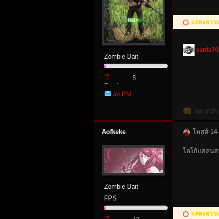
แสดงความค
sanfa70
Zombie Bait
5
Zombie
es
ส่ง PM
Point
ตอบกลับ
Aofkeke
โพสต์ 14
โลโก้แคลนสว
Zombie Bait
FPS
แสดงความค