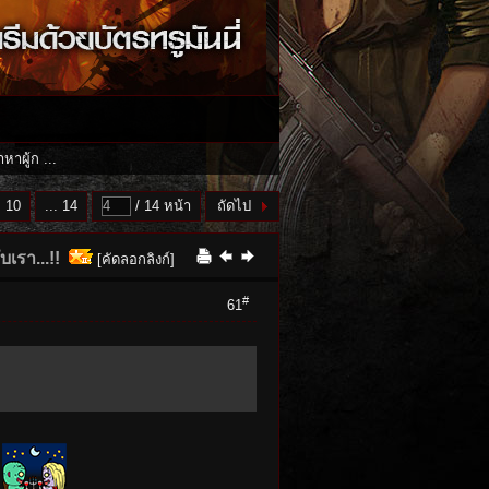
าหาผู้ก ...
10
... 14
/ 14 หน้า
ถัดไป
บเรา...!!
[คัดลอกลิงก์]
#
61