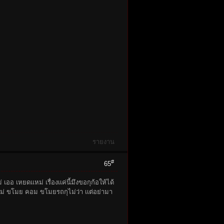
รายงาน
#
65
ออ เหยดเเหม่ เรื่องเเค่นี้มึงขอกุก้อให้ได้
เหม่ ขโมย คอม ขโมยรถกุไม่ว่า เเต่อย่ามา