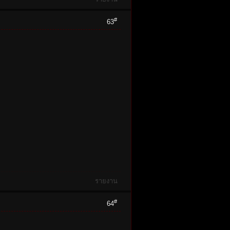
#
63
รายงาน
#
64