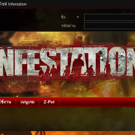
บไซต์ Infestation
ชื่อ
สมาชิก
รหัสผ่าน
ช้งาน
เมนูเกม
Z-Pet