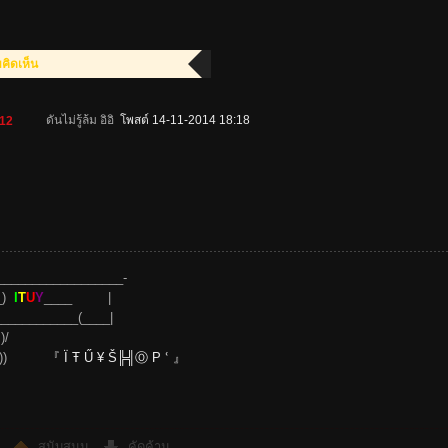
ิดเห็น
ดันไม่รู้ล้ม อิอิ
โพสต์ 14-11-2014 18:18
12
__________________-
__)
I
T
U
Y
____ |
_____________(____|
)/
__))
『 Ï Ŧ Ű ¥ Š╠╣Ⓞ P ՙ 』
สนับสนุน
คัดค้าน