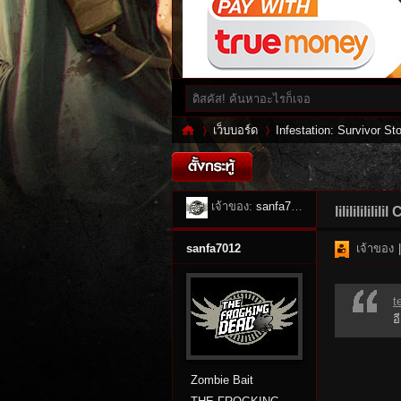
เว็บบอร์ด
Infestation: Survivor Sto
Inf
»
เจ้าของ:
sanfa7012
›
lililililil
sanfa7012
เจ้าของ
|
t
อ
Zombie Bait
es