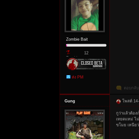
r
Zombie Bait
12
Zombie
Point
St
ส่ง PM
ตอบกลับ
Gung
โพสต์ 14
กูว่าเเล้วต้อ
เหยดเเหม่ ไม
ขโมย เหนียวไ
ori