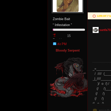
แสดงความค
Zombie Bait
“ Infestation ”
sanfa70
n:
15
Zombie
ส่ง PM
Point
Bloody Serpent
_=________
/ //// (__
_|_////____
Su
)/ o /) / 
(/ /)_
(/ /)
(/ /)
(/_ o _/)
--------
ตอบกลับ