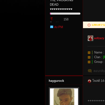
THE FROGKING
DEAD
♥♥♥♥♥♥♥♥♥♥♥♥
158
Zombie
แสดงความค
ส่ง PM
Point
aofzazy
tat
▧
│
Name :
▧
│
Clan :
[
▧
│
Group 
ตอบกลับ
haygurock
โพสต์ 14
io
+++++++++