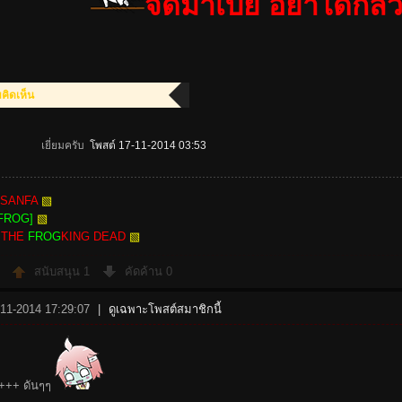
จัดมาเบย อย่าได้กล้
ิดเห็น
เยี่ยมครับ
โพสต์ 17-11-2014 03:53
SANFA
▧
FROG]
▧
:
THE
FROG
KING DEAD
▧
สนับสนุน
1
คัดค้าน
0
-11-2014 17:29:07
|
ดูเฉพาะโพสต์สมาชิกนี้
+++ ดันๆๆ