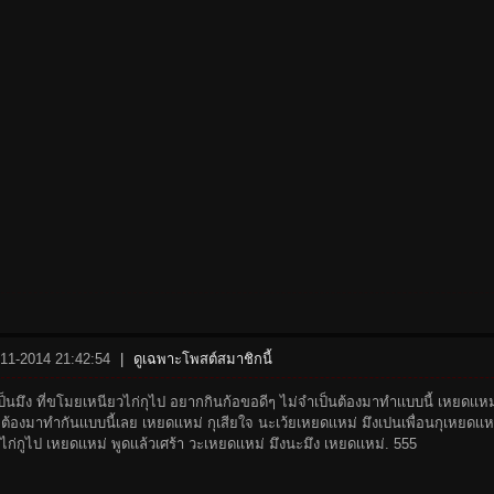
-11-2014 21:42:54
|
ดูเฉพาะโพสต์สมาชิกนี้
งเป็นมึง ที่ขโมยเหนียวไก่กุไป อยากกินก้อขอดีๆ ไม่จำเป็นต้องมาทำเเบบนี้ เหยดเเหม่ เ
่ต้องมาทำกันเเบบนี้เลย เหยดเเหม่ กุเสียใจ นะเว้ยเหยดเเหม่ มึงเปนเพื่อนกุเหยดเ
ก่กูไป เหยดเเหม่ พูดเเล้วเศร้า วะเหยดเเหม่ มึงนะมึง เหยดเเหม่. 555