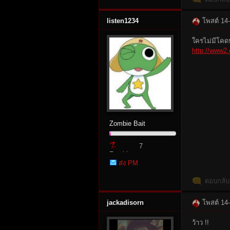
listen1234
โพสต์ 14
ใครไม่มีโคดน
rvi
http://www2.
Zombie Bait
7
vo
Zombie
ส่ง PM
Point
ตอบกลับ
jackadisorn
โพสต์ 14
ว้าว !!