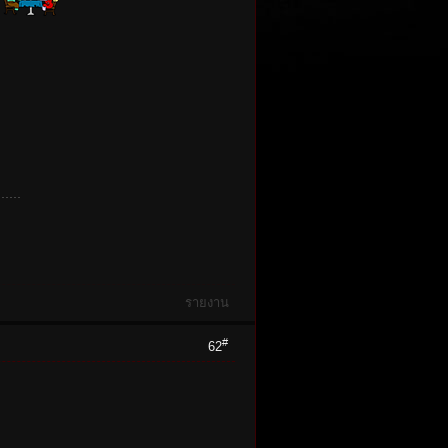
ว
รายงาน
#
62