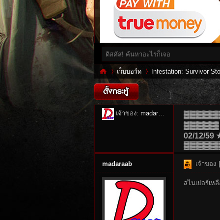
เว็บบอร์ด
Infestation: Survivor Sto
Inf
»
เจ้าของ:
madaraab
›
▓▓▓▓▓▓
▓▓▓▓▓▓ 
02/12/
▓▓▓▓▓▓
madaraab
เจ้าของ
|
สไนเปอร์เหลื
es