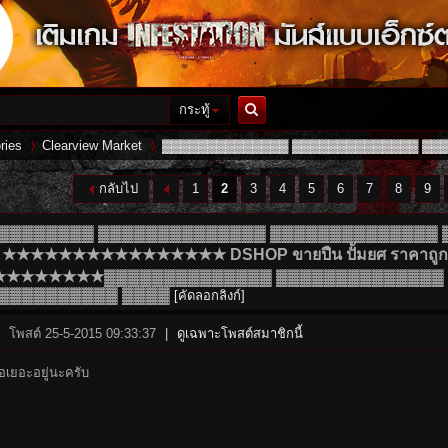
กระทู้
ค้นหา
ries
Clearview Market
▓▓▓▓▓▓▓▓▓▓▓▓▓▓ ▓▓▓▓▓▓▓▓▓▓▓▓▓▓ ▓▓▓▓
กลับไป
1
2
3
4
5
6
7
8
9
›
›
▓▓▓▓▓▓▓▓ ▓▓▓▓▓▓▓▓▓▓▓▓▓▓ ▓▓▓▓▓▓▓▓▓▓▓▓▓▓ 
★★★★★★★★★★★★★★★★ DSHOP ขายปืน ปั้มยศ ราคาถูก 
59 ★★★★★★★★▓▓▓▓▓▓▓▓▓▓▓▓▓▓ ▓▓▓▓▓▓▓▓▓▓▓▓▓▓
▓▓▓▓▓▓▓▓▓▓ ▓▓▓▓
[คัดลอกลิงก์]
โพสต์ 25-5-2015 09:33:37
|
ดูเฉพาะโพสต์สมาชิกนี้
อเยอะอยู่นะครับ