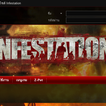
บไซต์ Infestation
ชื่อ
สมาชิก
รหัสผ่าน
ช้งาน
เมนูเกม
Z-Pet