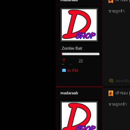
ขายถูกจ้า
Zombie Bait
es
22
Zombie
ส่ง PM
Point
ตอบกลับ
madaraab
เจ้าของ
|
ขายถูกกจ้า