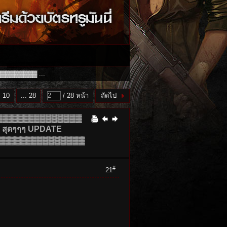
▓▓▓▓▓▓▓ ...
10
... 28
/ 28 หน้า
ถัดไป
▓▓▓▓▓▓▓▓▓▓▓▓▓▓
สุดๆๆๆ UPDATE
 ▓▓▓▓▓▓▓▓▓▓▓▓▓▓
#
21