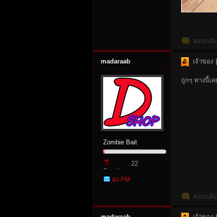
r
ตอบกลับ
madaraab
เจ้าของ
|
ถูกๆ ทางนี้เล
St
Zombie Bait
22
Zombie
ส่ง PM
Point
ตอบกลับ
ori
madaraab
เจ้าของ
|