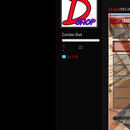
27.jpg
(581.0
rvi
Zombie Bait
22
Zombie
ส่ง PM
Point
vo