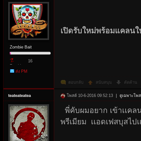
เปิดรับใหม่พร้อมแคลนให
Zombie Bait
16
Zombie
ส่ง PM
Point
ตอบกลับ
สนับสนุน
คัดค้าน
teateateatea
โพสต์ 10-6-2016 09:52:13
|
ดูเฉพาะโพสต
พี่คับผมอยาก เข้าเเค
พรีเมียม เเอดเฟสบุสไปเ