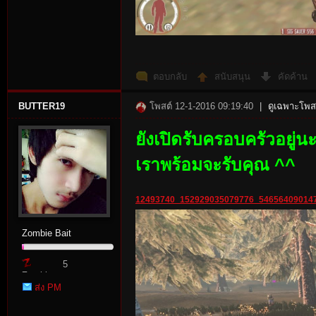
ตอบกลับ
สนับสนุน
คัดค้าน
BUTTER19
โพสต์ 12-1-2016 09:19:40
|
ดูเฉพาะโพสต
ยังเปิดรับครอบครัวอยู่น
เราพร้อมจะรับคุณ ^^
12493740_152929035079776_546564090147
Zombie Bait
5
Zombie
ส่ง PM
Point