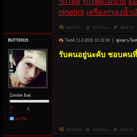
รักไทย
รักไทยโมบาย
xi
ninebot
เครื่องกรองน้ำเสี
ตอบกลับ
สนับสนุน
คัดค้าน
BUTTER19
โพสต์ 11-2-2016 15:31:50
|
ดูเฉพาะโพสต
รับคนอยู่นะคับ ชอบคนท
Zombie Bait
5
Zombie
ส่ง PM
Point
ตอบกลับ
สนับสนุน
คัดค้าน