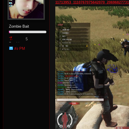
11713953_1110767075642070_20696827731
Zombie Bait
5
Zombie
ส่ง PM
Point