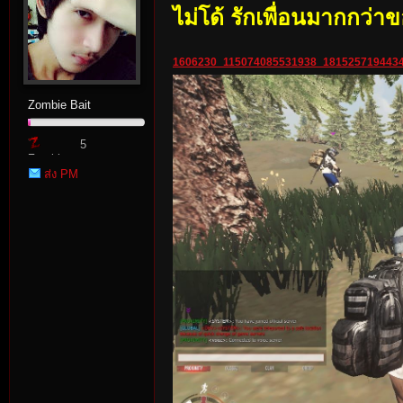
ไม่โด้ รักเพื่อนมากกว่า
1606230_115074085531938_1815257194434
Zombie Bait
5
Zombie
es
ส่ง PM
Point