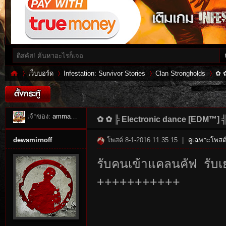
เว็บบอร์ด
Infestation: Survivor Stories
Clan Strongholds
✿ ✿
Inf
»
เจ้าของ:
ammarin4650
›
›
›
✿ ✿ ╠ Electronic dance [EDM™] ╣ 
dewsmirnoff
โพสต์ 8-1-2016 11:35:15
|
ดูเฉพาะโพสต์
รับคนเข้าแคลนคัฟ รับเย
+++++++++++
es