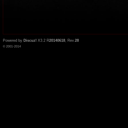
Powered by
Discuz!
X3.2
R
20140618
, Rev.
28
© 2001-2014
tat
io