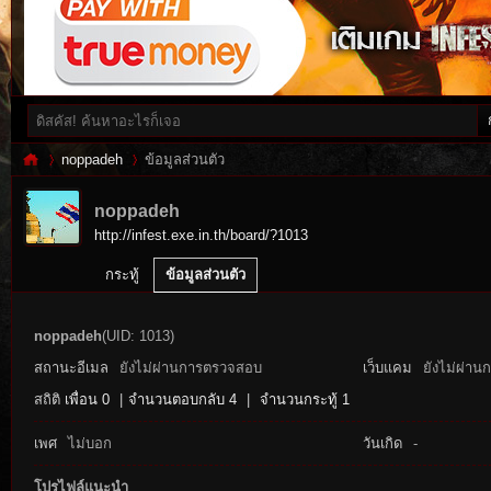
noppadeh
ข้อมูลส่วนตัว
noppadeh
http://infest.exe.in.th/board/?1013
Inf
›
›
กระทู้
ข้อมูลส่วนตัว
noppadeh
(UID: 1013)
สถานะอีเมล
ยังไม่ผ่านการตรวจสอบ
เว็บแคม
ยังไม่ผ่าน
สถิติ
เพื่อน 0
|
จำนวนตอบกลับ 4
|
จำนวนกระทู้ 1
เพศ
ไม่บอก
วันเกิด
-
es
โปรไฟล์แนะนำ