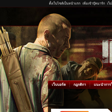
ตั้งเว็บไซต์เป็นหน้าแรก
เพิ่มเข้าบุ๊คมาร์ก
เว็
เว็บบอร์ด
กฎกติกา
แนะนำการใ