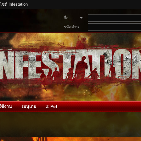
บไซต์ Infestation
ชื่อ
สมาชิก
รหัสผ่าน
ช้งาน
เมนูเกม
Z-Pet