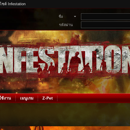
บไซต์ Infestation
ชื่อ
สมาชิก
รหัสผ่าน
ช้งาน
เมนูเกม
Z-Pet