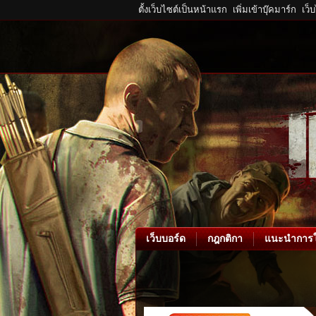
ตั้งเว็บไซต์เป็นหน้าแรก
เพิ่มเข้าบุ๊คมาร์ก
เว็
เว็บบอร์ด
กฎกติกา
แนะนำการใ