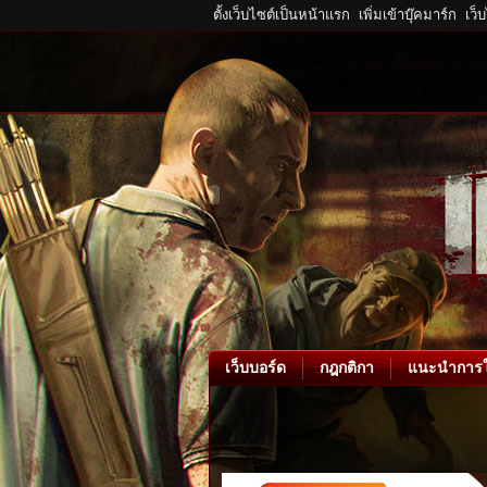
ตั้งเว็บไซต์เป็นหน้าแรก
เพิ่มเข้าบุ๊คมาร์ก
เว็
เว็บบอร์ด
กฎกติกา
แนะนำการใ