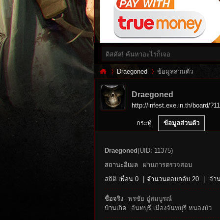
Draegoned
ข้อมูลส่วนตัว
Draegoned
http://infest.exe.in.th/board/?1
Inf
›
›
กระทู้
ข้อมูลส่วนตัว
Draegoned
(UID: 11375)
สถานะอีเมล
ผ่านการตรวจสอบ
สถิติ
เพื่อน 0
|
จำนวนตอบกลับ 20
|
จำน
ชื่อจริง
พรชัย อู๋สมบูรณ์
บ้านเกิด
จันทบุรี เมืองจันทบุรี หนองบัว
es