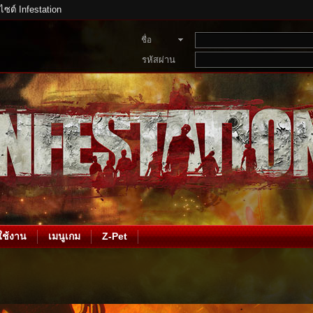
บไซต์ Infestation
ชื่อ
สมาชิก
รหัสผ่าน
ช้งาน
เมนูเกม
Z-Pet