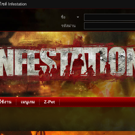
บไซต์ Infestation
ชื่อ
สมาชิก
รหัสผ่าน
ช้งาน
เมนูเกม
Z-Pet