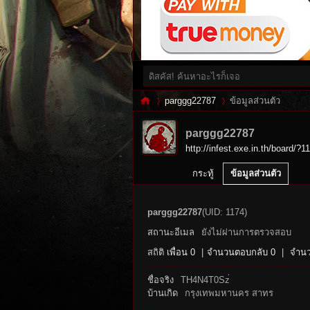
parggg22787
ข้อมูลส่วนตัว
parggg22787
http://infest.exe.in.th/board/?1
Inf
›
›
กระทู้
ข้อมูลส่วนตัว
parggg22787
(UID: 1174)
สถานะอีเมล
ยังไม่ผ่านการตรวจสอบ
สถิติ
เพื่อน 0
|
จำนวนตอบกลับ 0
|
จำนว
ชื่อจริง
TH4N4T0Sz่
บ้านเกิด
กรุงเทพมหานคร สาทร
es