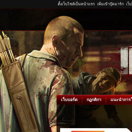
ตั้งเว็บไซต์เป็นหน้าแรก
เพิ่มเข้าบุ๊คมาร์ก
เว็
เว็บบอร์ด
กฎกติกา
แนะนำการใ