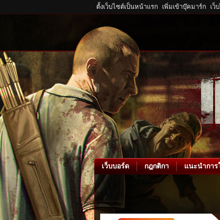
ตั้งเว็บไซต์เป็นหน้าแรก
เพิ่มเข้าบุ๊คมาร์ก
เว็
เว็บบอร์ด
กฎกติกา
แนะนำการใ