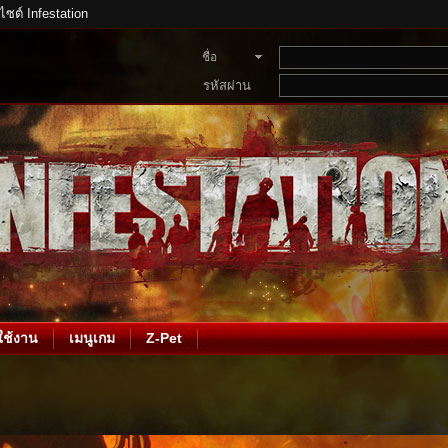
บไซต์ Infestation
ชื่อ
สมาชิก
รหัสผ่าน
ช้งาน
เมนูเกม
Z-Pet