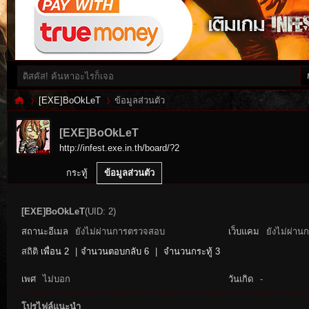
[EXE]BoOkLeT
ข้อมูลส่วนตัว
[EXE]BoOkLeT
http://infest.exe.in.th/board/?2
Inf
›
›
กระทู้
ข้อมูลส่วนตัว
[EXE]BoOkLeT
(UID: 2)
สถานะอีเมล
ยังไม่ผ่านการตรวจสอบ
เว็บแคม
ยังไม่ผ่าน
สถิติ
เพื่อน 2
|
จำนวนตอบกลับ 6
|
จำนวนกระทู้ 3
เพศ
ไม่บอก
วันเกิด
-
es
โปรไฟล์แนะนำ