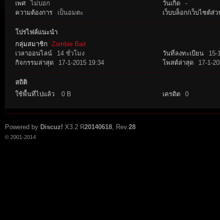
เพศ
ไม่บอก
วันเกิด
-
ความต้องการ
เป็นอมตะ
เว็บบล็อก/เว็บไซต์ส่ว
โปรไฟล์แนะนำ
กลุ่มสมาชิก
Zombie Bait
เวลาออนไลน์
14 ชั่วโมง
วันที่ลงทะเบียน
15-
กิจกรรมล่าสุด
17-1-2015 19:34
โพสต์ล่าสุด
17-1-20
สถิติ
tat
ใช้พื้นที่ไปแล้ว
0 B
เครดิต
0
Powered by
Discuz!
X3.2
R
20140618
, Rev.
28
© 2001-2014
io